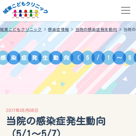
城東こどもクリニック
>
感染症情報
>
当院の感染症発生動向
>
当院の
感
染
症
発
生
動
向
（
5
/
1
～
5
2017年05月08日
当院の感染症発生動向
（5/1～5/7）