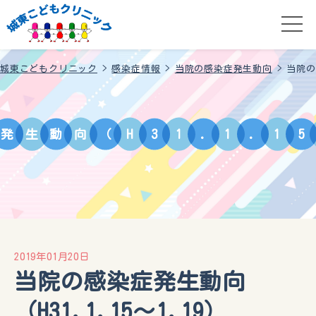
城東こどもクリニック
>
感染症情報
>
当院の感染症発生動向
>
当院の
発
生
動
向
（
H
3
1
.
1
.
1
5
2019年01月20日
当院の感染症発生動向
（H31.1.15～1.19）