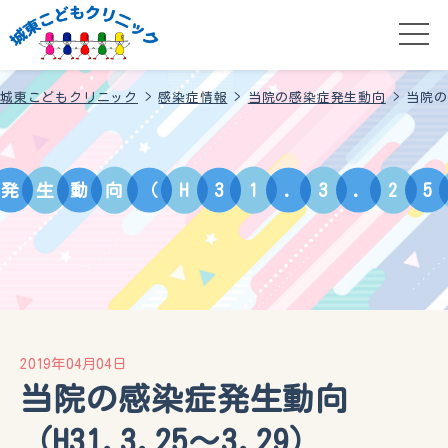
城東こどもクリニック
>
感染症情報
>
当院の感染症発生動向
>
当院の
発
生
動
向
（
H
3
1
.
3
.
2
5
2019年04月04日
当院の感染症発生動向
（H31.3.25～3.29）