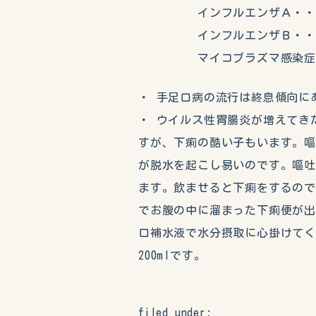
インフルエンザＡ・・・
インフルエンザＢ・・・
マイコプラズマ感染症・
・ 手足口病の流行は終息傾向に
・ ウイルス性胃腸炎が増えてき
すが、下痢の酷い子もいます。
が脱水を起こし易いのです。嘔
ます。飲ませると下痢をするの
でお腹の中に溜まった下痢便が
口補水液で水分摂取に心掛けてくださ
200mlです。
filed under: