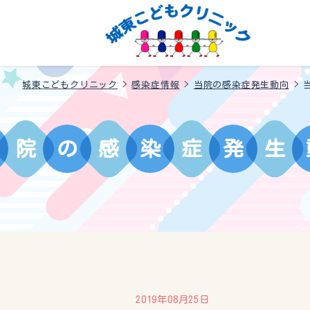
城東こどもクリニック
>
感染症情報
>
当院の感染症発生動向
>
院
の
感
染
症
発
生
2019年08月25日