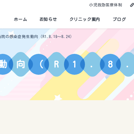
小児救急医療体制
ホーム
お知らせ
クリニック案内
ブログ
当院の感染症発生動向（R1.8.19～8.24）
動
向
（
R
1
.
8
.