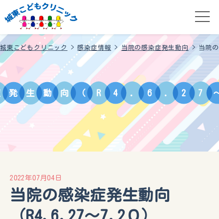
城東こどもクリニック
>
感染症情報
>
当院の感染症発生動向
>
当院の
症
発
生
動
向
（
R
4
.
6
.
2
7
2022年07月04日
当院の感染症発生動向
（R4.6.27〜7.2０）