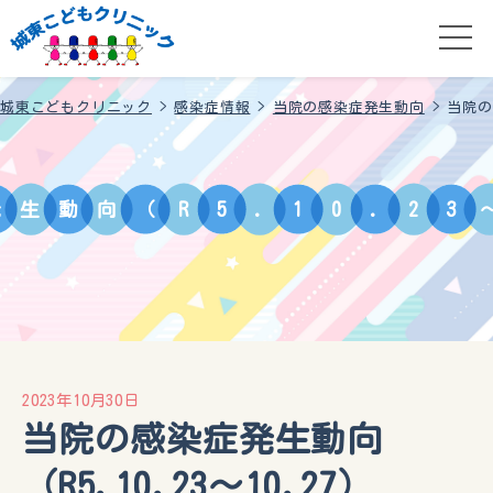
城東こどもクリニック
>
感染症情報
>
当院の感染症発生動向
>
当院の感
発
生
動
向
（
R
5
.
1
0
.
2
3
2023年10月30日
当院の感染症発生動向
（R5.10.23〜10.27）