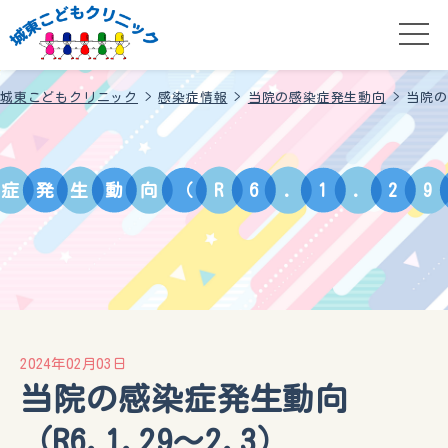
城東こどもクリニック
>
感染症情報
>
当院の感染症発生動向
>
当院の
症
発
生
動
向
（
R
6
.
1
.
2
9
2024年02月03日
当院の感染症発生動向
（R6.1.29〜2.3）