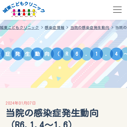
城東こどもクリニック
>
感染症情報
>
当院の感染症発生動向
>
当院の
染
症
発
生
動
向
（
R
6
.
1
.
4
2024年01月07日
当院の感染症発生動向
（R6.1.4〜1.6）