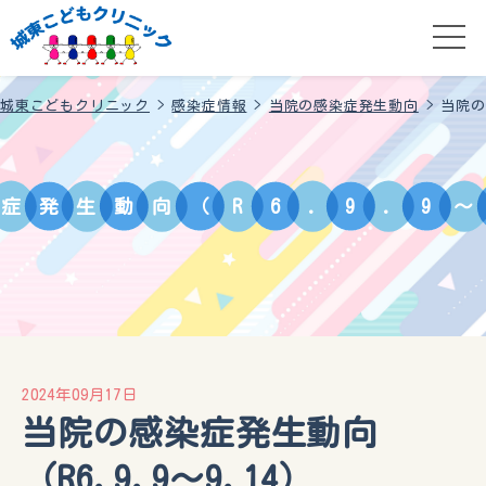
城東こどもクリニック
>
感染症情報
>
当院の感染症発生動向
>
当院の
症
発
生
動
向
（
R
6
.
9
.
9
〜
2024年09月17日
当院の感染症発生動向
（R6.9.9〜9.14）