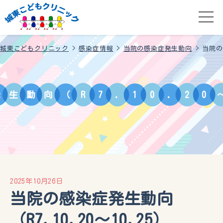
城東こどもクリニック
>
感染症情報
>
当院の感染症発生動向
>
当院の感
発
生
動
向
（
R
7
.
1
0
.
2
0
2025年10月26日
当院の感染症発生動向
（R7.10.20〜10.25）