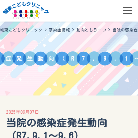
城東こどもクリニック
>
感染症情報
>
動向ともう一つ
>
当院の感染症発
染
症
発
生
動
向
（
R
7
.
9
.
1
2025年09月07日
当院の感染症発生動向
（R7.9.1〜9.6）