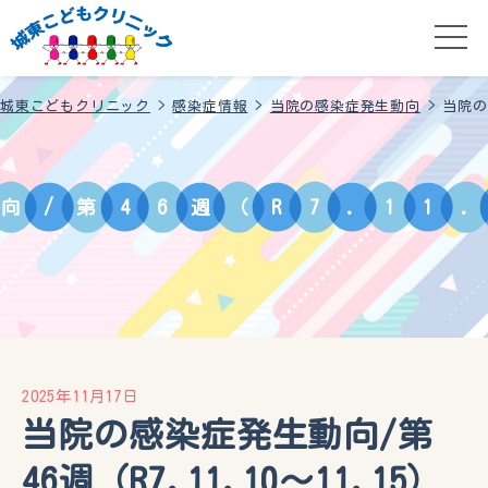
城東こどもクリニック
>
感染症情報
>
当院の感染症発生動向
>
当院の感
向
/
第
4
6
週
（
R
7
.
1
1
.
2025年11月17日
当院の感染症発生動向/第
46週（R7.11.10〜11.15）