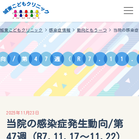
城東こどもクリニック
>
感染症情報
>
動向ともう一つ
>
当院の感染症発生
向
/
第
4
7
週
（
R
7
.
1
1
.
2025年11月23日
当院の感染症発生動向/第
47週（R7.11.17〜11.22）