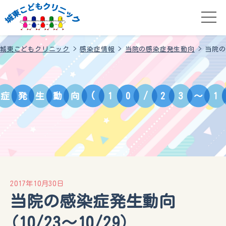
城東こどもクリニック
>
感染症情報
>
当院の感染症発生動向
>
当院の
症
発
生
動
向
(
1
0
/
2
3
～
1
2017年10月30日
当院の感染症発生動向
(10/23～10/29）