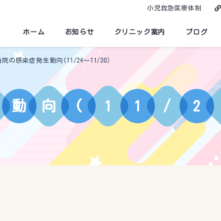
小児救急医療体制
ホーム
お知らせ
クリニック案内
ブログ
当院の感染症発生動向(11/24～11/30）
動
向
(
1
1
/
2