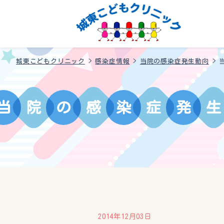
城東こどもクリニック
>
感染症情報
>
当院の感染症発生動向
>
当
院
の
感
染
症
発
生
2014年12月03日