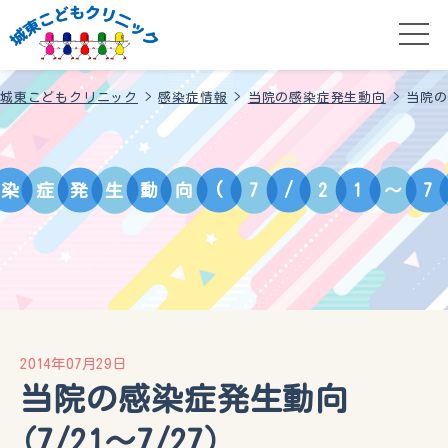
城東こどもクリニック
>
感染症情報
>
当院の感染症発生動向
>
当院の
染
症
発
生
動
向
(
7
/
2
1
～
7
2014年07月29日
当院の感染症発生動向
(7/21～7/27）