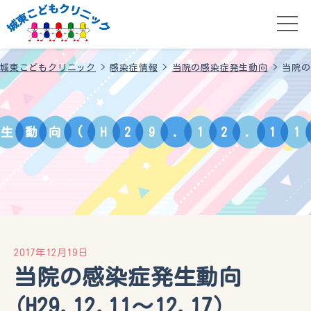
城東こどもクリニック
>
感染症情報
>
当院の感染症発生動向
>
当院の感
生
動
向
(
H
2
9
.
1
2
.
1
1
2017年12月19日
当院の感染症発生動向
(H29.12.11～12.17)