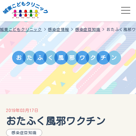
城東こどもクリニック
>
感染症情報
>
感染症豆知識
>
おたふく風邪ワ
お
た
ふ
く
風
邪
ワ
ク
チ
ン
2019年03月17日
おたふく風邪ワクチン
感染症豆知識