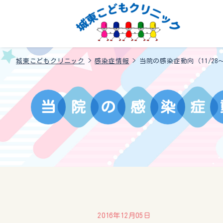
城東こどもクリニック
>
感染症情報
>
当院の感染症動向（11/28～
当
院
の
感
染
症
2016年12月05日