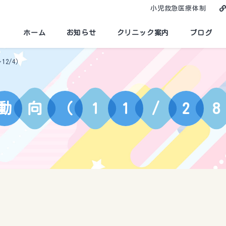
小児救急医療体制
ホーム
お知らせ
クリニック案内
ブログ
12/4）
動
向
（
1
1
/
2
8