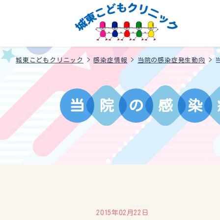
城東こどもクリニック
>
感染症情報
>
当院の感染症発生動向
>
当
院
の
感
染
2015年02月22日