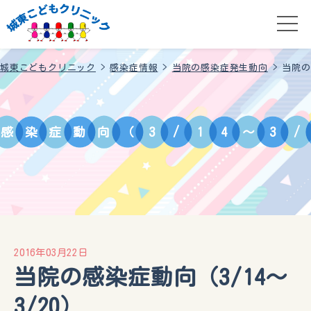
城東こどもクリニック
>
感染症情報
>
当院の感染症発生動向
>
当院の
感
染
症
動
向
（
3
/
1
4
～
3
/
2016年03月22日
当院の感染症動向（3/14～
3/20）