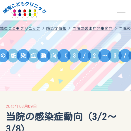
城東こどもクリニック
>
感染症情報
>
当院の感染症発生動向
>
当院の
の
感
染
症
動
向
（
3
/
2
～
3
/
2015年03月09日
当院の感染症動向（3/2～
3/8）