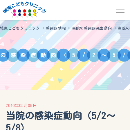
城東こどもクリニック
>
感染症情報
>
当院の感染症発生動向
>
当院の
の
感
染
症
動
向
（
5
/
2
～
5
/
2016年05月09日
当院の感染症動向（5/2～
5/8）