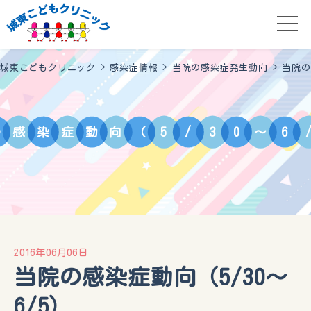
城東こどもクリニック
>
感染症情報
>
当院の感染症発生動向
>
当院の
の
感
染
症
動
向
（
5
/
3
0
～
6
2016年06月06日
当院の感染症動向（5/30～
6/5）