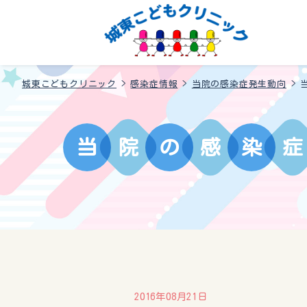
城東こどもクリニック
>
感染症情報
>
当院の感染症発生動向
>
当
院
の
感
染
症
2016年08月21日