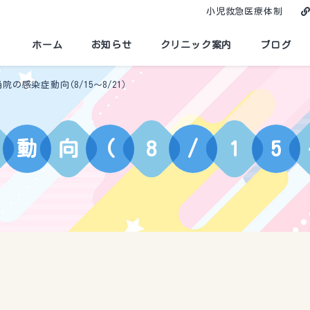
小児救急医療体制
ホーム
お知らせ
クリニック案内
ブログ
当院の感染症動向(8/15～8/21）
動
向
(
8
/
1
5