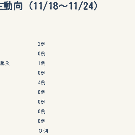
向（11/18～11/24）
症 2例
腸炎 0例
胃腸炎 1例
炎 0例
4例
邪 0例
 0例
 0例
 0例
ナ ０例