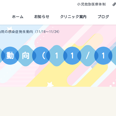
小児救急医療体制
ホーム
お知らせ
クリニック案内
ブログ
当院の感染症発生動向（11/18～11/24）
動
向
（
1
1
/
1