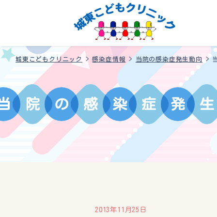
城東こどもクリニック
>
感染症情報
>
当院の感染症発生動向
>
当
院
の
感
染
症
発
生
2013年11月25日