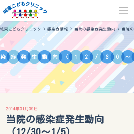
城東こどもクリニック
>
感染症情報
>
当院の感染症発生動向
>
当院の
染
症
発
生
動
向
（
1
2
/
3
0
～
2014年01月09日
当院の感染症発生動向
（12/30～1/5）