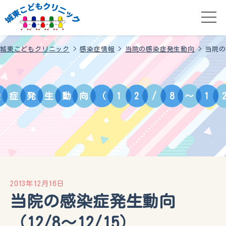
城東こどもクリニック
>
感染症情報
>
当院の感染症発生動向
>
当院の
染
症
発
生
動
向
（
1
2
/
8
～
1
2013年12月16日
当院の感染症発生動向
（12/8～12/15）