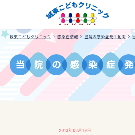
城東こどもクリニック
>
感染症情報
>
当院の感染症発生動向
>
当
院
の
感
染
症
発
2013年08月19日