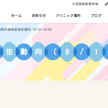
小児救急医療体制
ホーム
お知らせ
クリニック案内
ブログ
当院の感染症発生動向（8/12～8/18）
生
動
向
（
8
/
1