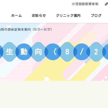
小児救急医療体制
ホーム
お知らせ
クリニック案内
ブログ
当院の感染症発生動向（8/21～8/27）
生
動
向
（
8
/
2