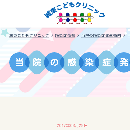
城東こどもクリニック
>
感染症情報
>
当院の感染症発生動向
>
当
院
の
感
染
症
発
2017年08月28日