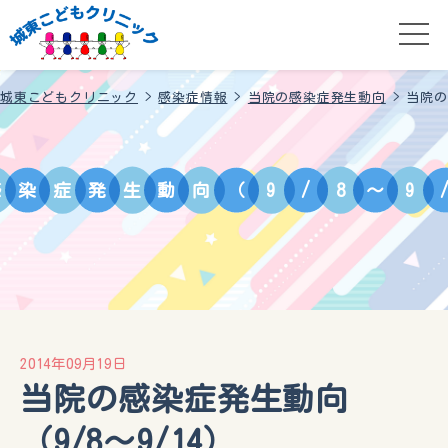
城東こどもクリニック
>
感染症情報
>
当院の感染症発生動向
>
当院の
感
染
症
発
生
動
向
（
9
/
8
～
9
2014年09月19日
当院の感染症発生動向
（9/8～9/14）