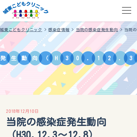
城東こどもクリニック
>
感染症情報
>
当院の感染症発生動向
>
当院の
発
生
動
向
（
H
3
0
.
1
2
.
3
2018年12月10日
当院の感染症発生動向
（H30.12.3～12.8）