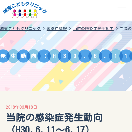
城東こどもクリニック
>
感染症情報
>
当院の感染症発生動向
>
当院の
発
生
動
向
（
H
3
0
.
6
.
1
1
2018年06月18日
当院の感染症発生動向
（H30.6.11～6.17）