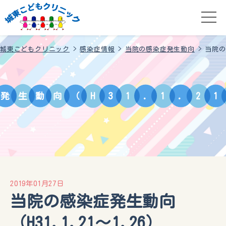
城東こどもクリニック
>
感染症情報
>
当院の感染症発生動向
>
当院の
発
生
動
向
（
H
3
1
.
1
.
2
1
2019年01月27日
当院の感染症発生動向
（H31.1.21～1.26）