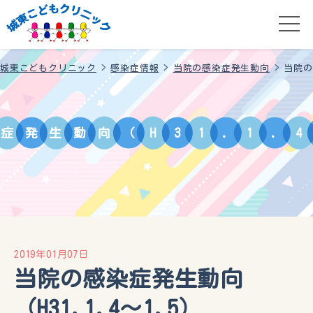
城東こどもクリニック
>
感染症情報
>
当院の感染症発生動向
>
当院の
症
発
生
動
向
（
H
3
1
.
1
.
4
2019年01月07日
当院の感染症発生動向
（H31.1.4～1.5）