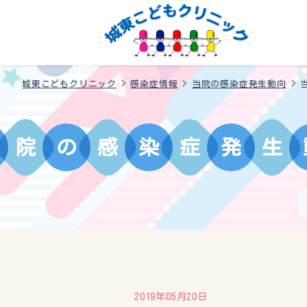
城東こどもクリニック
>
感染症情報
>
当院の感染症発生動向
>
院
の
感
染
症
発
生
2019年05月20日