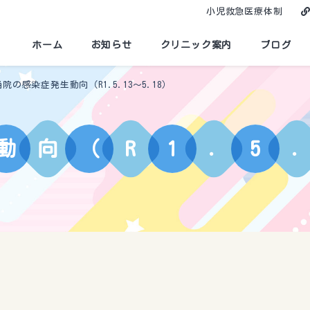
小児救急医療体制
ホーム
お知らせ
クリニック案内
ブログ
当院の感染症発生動向（R1.5.13～5.18）
動
向
（
R
1
.
5
.