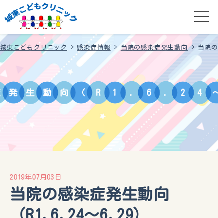
城東こどもクリニック
>
感染症情報
>
当院の感染症発生動向
>
当院の
症
発
生
動
向
（
R
1
.
6
.
2
4
2019年07月03日
当院の感染症発生動向
（R1.6.24～6.29）