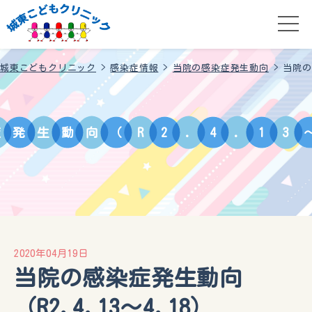
城東こどもクリニック
>
感染症情報
>
当院の感染症発生動向
>
当院の
症
発
生
動
向
（
R
2
.
4
.
1
3
2020年04月19日
当院の感染症発生動向
（R2.4.13～4.18）