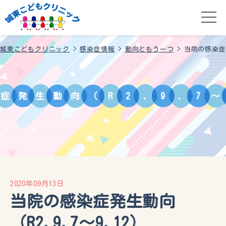
城東こどもクリニック
>
感染症情報
>
動向ともう一つ
>
当院の感染症発
症
発
生
動
向
（
R
2
.
9
.
7
～
2020年09月13日
当院の感染症発生動向
（R2.9.7～9.12）