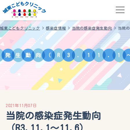
城東こどもクリニック
>
感染症情報
>
当院の感染症発生動向
>
当院の
症
発
生
動
向
（
R
3
.
1
1
.
1
2021年11月07日
当院の感染症発生動向
（R3.11.1～11.6）