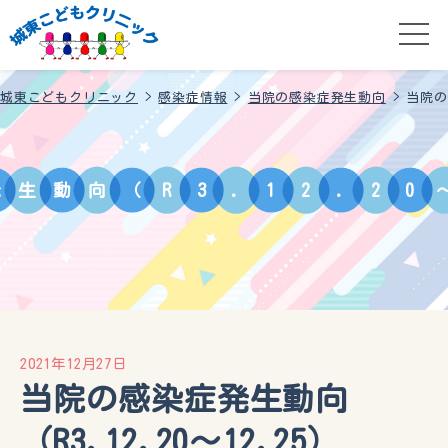
城東こどもクリニック
>
感染症情報
>
当院の感染症発生動向
>
当院の感
発
生
動
向
（
R
3
.
1
2
.
2
0
2021年12月27日
当院の感染症発生動向
（R3.12.20～12.25）