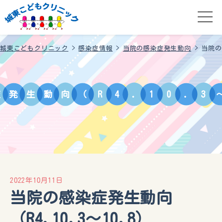
城東こどもクリニック
>
感染症情報
>
当院の感染症発生動向
>
当院の
症
発
生
動
向
（
R
4
.
1
0
.
3
2022年10月11日
当院の感染症発生動向
（R4.10.3〜10.8）