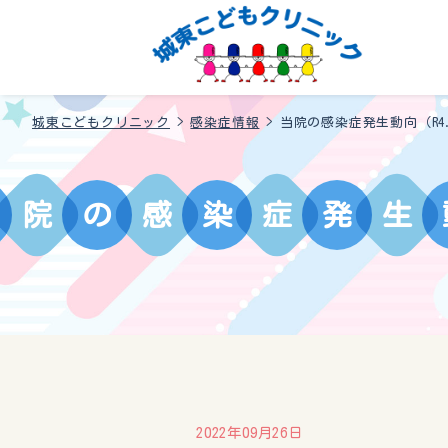
城東こどもクリニック
>
感染症情報
>
当院の感染症発生動向（R4.9
院
の
感
染
症
発
生
2022年09月26日