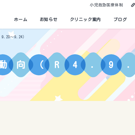
小児救急医療体制
ホーム
お知らせ
クリニック案内
ブログ
.20〜9.24）
動
向
（
R
4
.
9
.