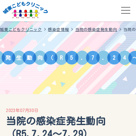
城東こどもクリニック
>
感染症情報
>
当院の感染症発生動向
>
当院の
症
発
生
動
向
（
R
5
.
7
.
2
4
2023年07月30日
当院の感染症発生動向
（R5.7.24〜7.29）