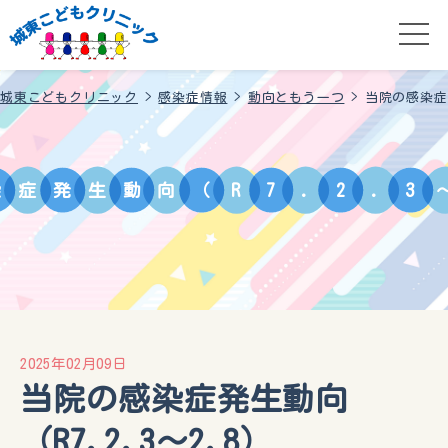
城東こどもクリニック
>
感染症情報
>
動向ともう一つ
>
当院の感染症発
染
症
発
生
動
向
（
R
7
.
2
.
3
2025年02月09日
当院の感染症発生動向
（R7.2.3〜2.8）