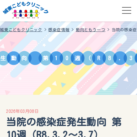
城東こどもクリニック
>
感染症情報
>
動向ともう一つ
>
当院の感染症発
生
動
向
第
1
0
週
（
R
8
.
3
2026年03月08日
当院の感染症発生動向 第
10週（R8.3.2〜3.7）