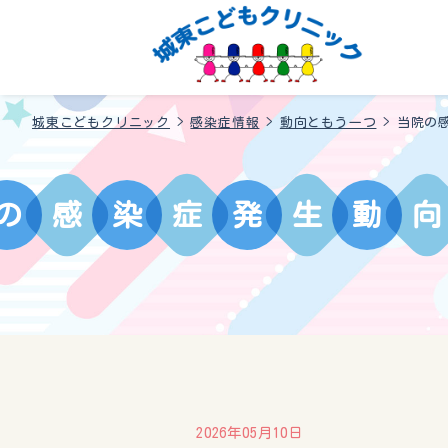
城東こどもクリニック
>
感染症情報
>
動向ともう一つ
>
当院の感
の
感
染
症
発
生
動
向
2026年05月10日