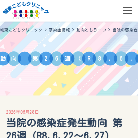
城東こどもクリニック
>
感染症情報
>
動向ともう一つ
>
当院の感染症発
動
向
第
2
6
週
（
R
8
.
6
.
2026年06月28日
当院の感染症発生動向 第
26週（R8.6.22〜6.27）