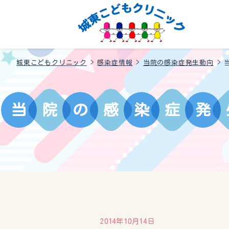
城東こどもクリニック
>
感染症情報
>
当院の感染症発生動向
>
当
院
の
感
染
症
発
2014年10月14日