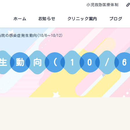
小児救急医療体制
ホーム
お知らせ
クリニック案内
ブログ
当院の感染症発生動向(10/6～10/12）
生
動
向
(
1
0
/
6