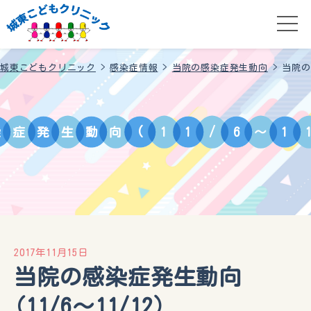
城東こどもクリニック
>
感染症情報
>
当院の感染症発生動向
>
当院の
染
症
発
生
動
向
(
1
1
/
6
～
1
2017年11月15日
当院の感染症発生動向
(11/6～11/12）